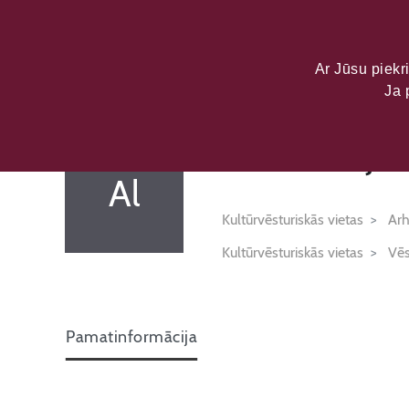
LATVIJAS KU
DATU PORTĀL
Ar Jūsu piekri
Ja 
Alūksnes jau
Al
Kultūrvēsturiskās vietas
Arh
Kultūrvēsturiskās vietas
Vēs
Pamatinformācija