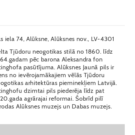
ls iela 74, Alūksne, Alūksnes nov., LV-4301
lta Tjūdoru neogotikas stilā no 1860. līdz
64.gadam pēc barona Aleksandra fon
tinghofa pasūtījuma. Alūksnes Jaunā pils ir
ens no ievērojamākajiem vēlās Tjūdoru
ogotikas arhitektūras pieminekļiem Latvijā.
tinghofu dzimtai pils piederēja līdz pat
20.gada agrārajai reformai. Šobrīd pilī
rodas Alūksnes muzejs un Dabas muzejs.