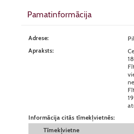
Pamatinformācija
Adrese:
Pi
Apraksts:
Ce
18
Fī
vi
ne
Fī
19
at
Informācija citās tīmekļvietnēs:
Tīmekļvietne