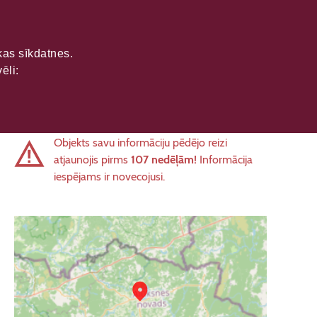
ikas sīkdatnes.
ēli:
Objekts savu informāciju pēdējo reizi
atjaunojis pirms
107 nedēļām!
Informācija
iespējams ir novecojusi.