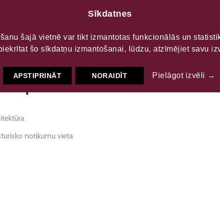
Sīkdatnes
LTŪRAS
S
šanu šajā vietnē var tikt izmantotas funkcionālās un statist
piekrītat šo sīkdatņu izmantošanai, lūdzu, atzīmējiet savu izv
nā pils
Pielāgot izvēli →
APSTIPRINĀT
NORAIDĪT
itektūra
turisko notikumu vieta