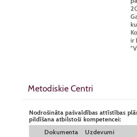
pa
20
Ga
ku
Ko
ir
"V
Metodiskie Centri
Nodrošināta pašvaldības attīstības 
pildīšana atbilstoši kompetencei:
Dokumenta
Uzdevumi