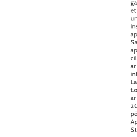
ga
et
un
in
ap
Sa
ap
ci
ar
in
La
Ło
ar
20
pē
Ap
St