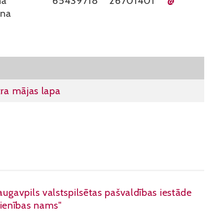
na
65439718
26701401
@
ina
ra mājas lapa
ugavpils valstspilsētas pašvaldības iestāde
ienības nams"