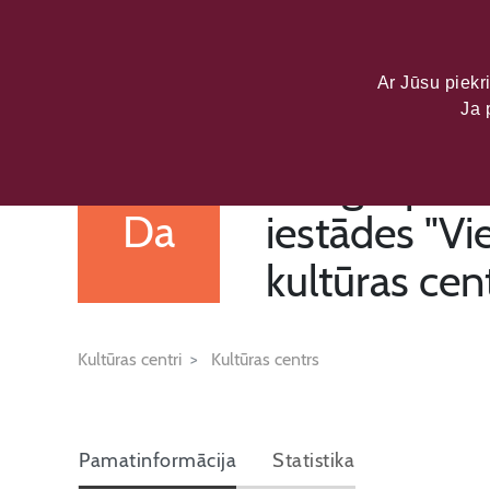
LATVIJAS KU
DATU PORTĀL
Ar Jūsu piekri
Ja 
Daugavpils v
Da
iestādes "V
kultūras cen
Kultūras centri
Kultūras centrs
Pamatinformācija
Statistika