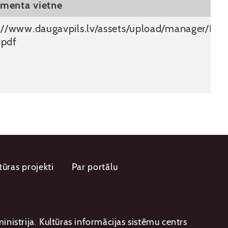
menta vietne
s://www.daugavpils.lv/assets/upload/manager/
.pdf
tūras projekti
Par portālu
inistrija
,
Kultūras informācijas sistēmu centrs