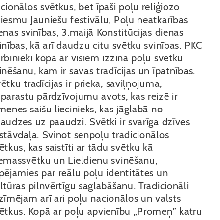
cionālos svētkus, bet īpaši poļu reliģiozo
iesmu Jauniešu festivālu, Poļu neatkarības
enas svinības, 3.maijā Konstitūcijas dienas
inības, kā arī daudzu citu svētku svinības. PKC
rbinieki kopā ar visiem izzina poļu svētku
inēšanu, kam ir savas tradīcijas un īpatnības.
ētku tradīcijas ir prieka, saviļņojuma,
parastu pārdzīvojumu avots, kas reizē ir
menes saišu liecinieks, kas jāglabā no
audzes uz paaudzi. Svētki ir svarīga dzīves
stāvdaļa. Svinot senpoļu tradicionālos
ētkus, kas saistīti ar tādu svētku kā
emassvētku un Lieldienu svinēšanu,
pējamies par reālu poļu identitātes un
ltūras pilnvērtīgu saglabāšanu. Tradicionāli
zīmējam arī ari poļu nacionālos un valsts
ētkus. Kopā ar poļu apvienību „Promeņ” katru