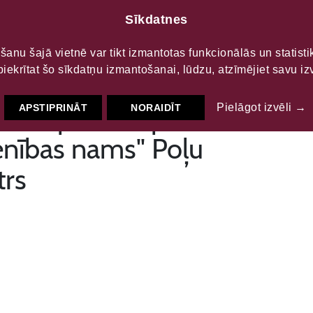
Sīkdatnes
LTŪRAS
S
šanu šajā vietnē var tikt izmantotas funkcionālās un statist
piekrītat šo sīkdatņu izmantošanai, lūdzu, atzīmējiet savu izv
alstspilsētas pašvaldības
Pielāgot izvēli →
APSTIPRINĀT
NORAIDĪT
ienības nams" Poļu
trs