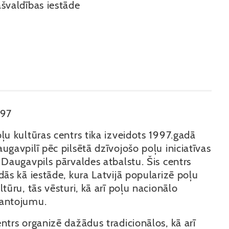
švaldības iestāde
997
ļu kultūras centrs tika izveidots 1997.gadā
ugavpilī pēc pilsētā dzīvojošo poļu iniciatīvas
 Daugavpils pārvaldes atbalstu. Šis centrs
dās kā iestāde, kura Latvijā popularizē poļu
ltūru, tās vēsturi, kā arī poļu nacionālo
antojumu.
ntrs organizē dažādus tradicionālos, kā arī