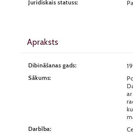
Juridiskais statuss:
Pa
Apraksts
Dibināšanas gads:
1
Sākums:
Po
Da
ar
ra
ku
m
Darbība:
Ce