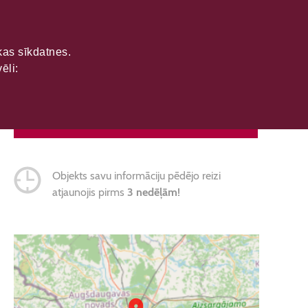
ikas sīkdatnes.
ēli:
SAZINĀTIES
Objekts savu informāciju pēdējo reizi
atjaunojis pirms
3 nedēļām!