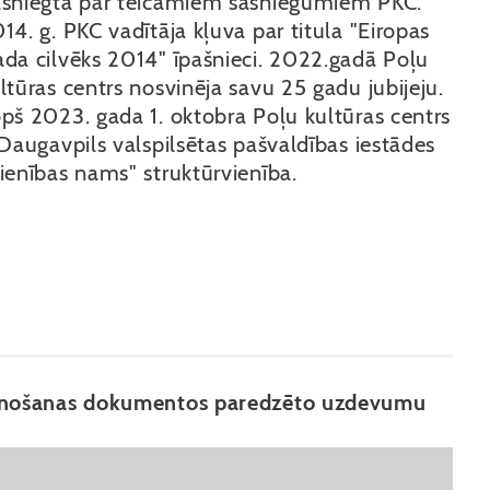
sniegta par teicamiem sasniegumiem PKC.
14. g. PKC vadītāja kļuva par titula "Eiropas
da cilvēks 2014" īpašnieci. 2022.gadā Poļu
ltūras centrs nosvinēja savu 25 gadu jubijeju.
pš 2023. gada 1. oktobra Poļu kultūras centrs
 Daugavpils valspilsētas pašvaldības iestādes
ienības nams" struktūrvienība.
plānošanas dokumentos paredzēto uzdevumu