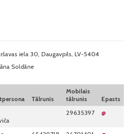
ršavas iela 30, Daugavpils, LV-5404
āna Soldāne
Mobilais
tpersona
Tālrunis
tālrunis
Epasts
29635397
@
viča