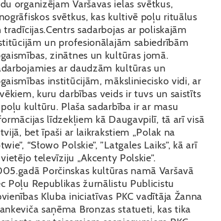
du organizējam Varšavas ielas svētkus,
nogrāfiskos svētkus, kas kultivē poļu rituālus
 tradīcijas.Centrs sadarbojas ar poliskajām
stitūcijām un profesionālajām sabiedrībām
gaismības, zinātnes un kultūras jomā.
darbojamies ar daudzām kultūras un
gaismības institūcijām, māksliniecisko vidi, ar
lvēkiem, kuru darbības veids ir tuvs un saistīts
 poļu kultūru. Plaša sadarbība ir ar masu
formācijas līdzekļiem kā Daugavpilī, tā arī visā
tvijā, bet īpaši ar laikrakstiem „Polak na
twie”, “Słowo Polskie”, ”Latgales Laiks”, kā arī
 vietējo televīziju „Akcenty Polskie”.
05.gadā Porčinskas kultūras namā Varšavā
c Poļu Republikas žurnālistu Publicistu
vienības Kluba iniciatīvas PKC vadītāja Žanna
ankeviča saņēma Bronzas statueti, kas tika