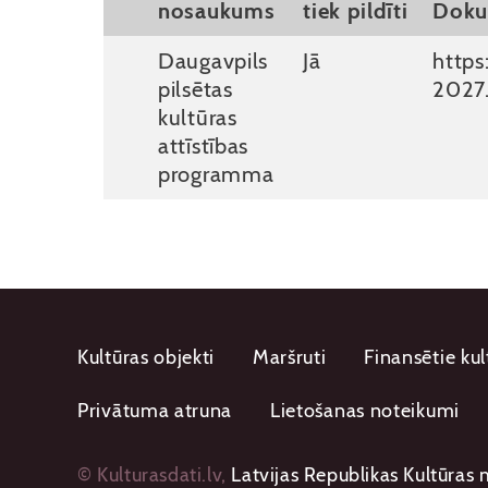
nosaukums
tiek pildīti
Doku
Daugavpils
Jā
http
pilsētas
2027
kultūras
attīstības
programma
Kultūras objekti
Maršruti
Finansētie kul
Privātuma atruna
Lietošanas noteikumi
© Kulturasdati.lv,
Latvijas Republikas Kultūras m