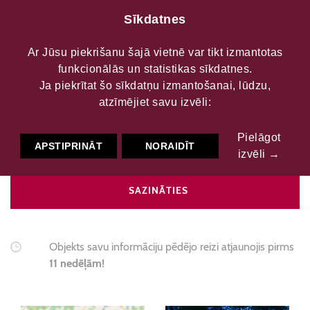
Sīkdatnes
Ar Jūsu piekrišanu šajā vietnē var tikt izmantotas
funkcionālās un statistikas sīkdatnes.
Aizkalnes tautas nams
Ja piekrītat šo sīkdatņu izmantošanai, lūdzu,
atzīmējiet savu izvēli:
Pielāgot
Kultūras centri
Tautas nams
APSTIPRINĀT
NORAIDĪT
izvēli →
SAZINĀTIES
Objekts savu informāciju pēdējo reizi atjaunojis pirms
11 nedēļām!