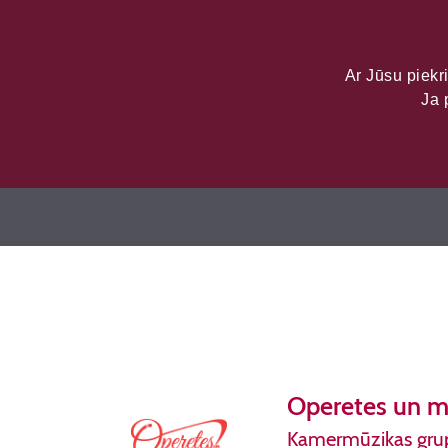
LATVIJAS KU
DATU PORTĀL
Ar Jūsu piekri
Ja 
Koncertorganizācijas
Operetes un mu
Kamermūzikas grupa