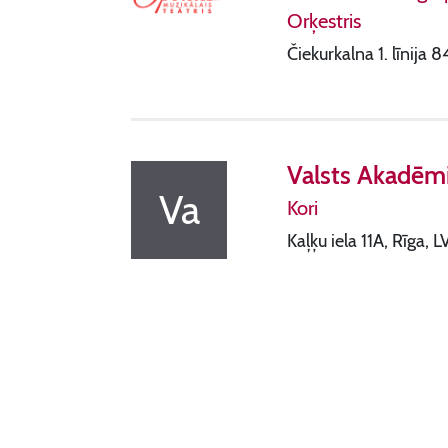
Orķestris
Čiekurkalna 1. līnija 
Valsts Akadēmis
Va
Kori
Kaļķu iela 11A, Rīga,