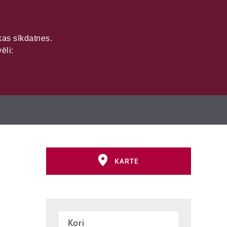
ikas sīkdatnes.
ēli:
Attēloti
2
objekti
KARTE
Kori