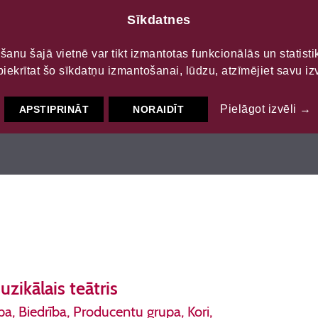
Sīkdatnes
LTŪRAS
S
šanu šajā vietnē var tikt izmantotas funkcionālās un statist
piekrītat šo sīkdatņu izmantošanai, lūdzu, atzīmējiet savu izv
Pielāgot izvēli →
APSTIPRINĀT
NORAIDĪT
zikālais teātris
, Biedrība, Producentu grupa, Kori,