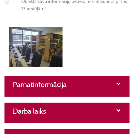
Objekts savu informāciju pēdējo reizi atjaunojis pirms
17 nedēļām!
Pamatinformācija
Darba laiks