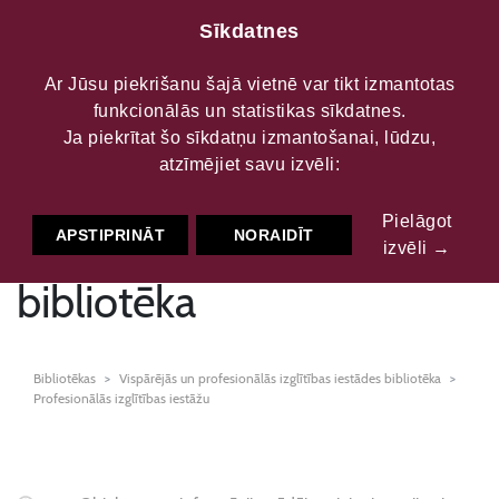
Sīkdatnes
Ar Jūsu piekrišanu šajā vietnē var tikt izmantotas
funkcionālās un statistikas sīkdatnes.
SIA "Rīgas Tūrisma un
Ja piekrītat šo sīkdatņu izmantošanai, lūdzu,
atzīmējiet savu izvēli:
radošās indistrijas
Pielāgot
tehnikums" Preiļu filiāles
APSTIPRINĀT
NORAIDĪT
izvēli →
bibliotēka
Bibliotēkas
Vispārējās un profesionālās izglītības iestādes bibliotēka
Profesionālās izglītības iestāžu