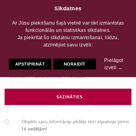
Sīkdatnes
Ar Jūsu piekrišanu šajā vietnē var tikt izmantotas
funkcionālās un statistikas sīkdatnes.
Rudbāržu pagasta
Ja piekrītat šo sīkdatņu izmantošanai, lūdzu,
atzīmējiet savu izvēli:
bibliotēka
Pielāgot
APSTIPRINĀT
NORAIDĪT
izvēli →
Bibliotēkas
Publiskā bibliotēka
Pašvaldību
SAZINĀTIES
Objekts savu informāciju pēdējo reizi atjaunojis pirms
14 nedēļām!