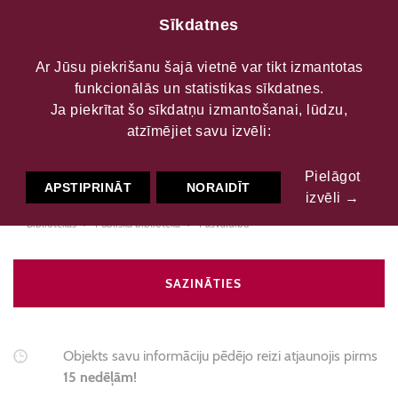
Sīkdatnes
Ar Jūsu piekrišanu šajā vietnē var tikt izmantotas
funkcionālās un statistikas sīkdatnes.
Cēsu novada Liepas
Ja piekrītat šo sīkdatņu izmantošanai, lūdzu,
atzīmējiet savu izvēli:
pagasta bibliotēka
Pielāgot
APSTIPRINĀT
NORAIDĪT
izvēli →
Bibliotēkas
Publiskā bibliotēka
Pašvaldību
SAZINĀTIES
Objekts savu informāciju pēdējo reizi atjaunojis pirms
15 nedēļām!