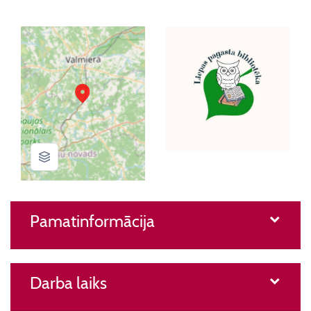
Pamatinformācija
Darba laiks