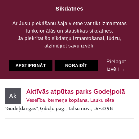
Sīkdatnes
Ar Jūsu piekrišanu šajā vietnē var tikt izmantotas
Amatu prasmes
funkcionālās un statistikas sīkdatnes.
Ja piekrītat šo sīkdatņu izmantošanai, lūdzu,
atzīmējiet savu izvēli:
KARTE
FILTRS
Pielāgot
APSTIPRINĀT
NORAIDĪT
izvēli →
CSV formātā →
Aktīvās atpūtas parks Godeļpolā
Ak
Veselība, ķermeņa kopšana, Lauku sēta
"Godeļdangas", Ģibuļu pag., Talsu nov., LV-3298