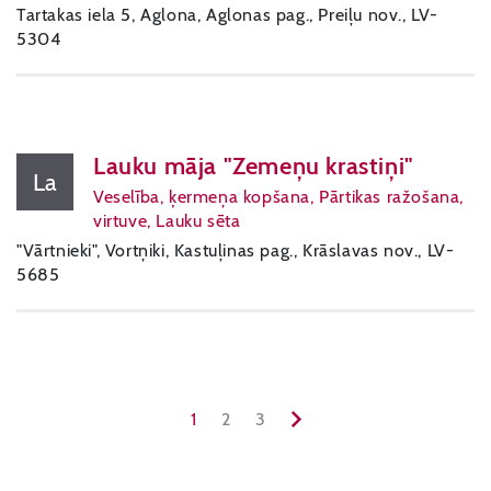
Tartakas iela 5, Aglona, Aglonas pag., Preiļu nov., LV-
5304
Lauku māja "Zemeņu krastiņi"
La
Veselība, ķermeņa kopšana, Pārtikas ražošana,
virtuve, Lauku sēta
"Vārtnieki", Vortņiki, Kastuļinas pag., Krāslavas nov., LV-
5685
1
2
3