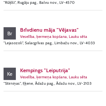
"Rūķīši", Rugāju pag., Balvu nov., LV-4570
Brīvdienu māja "Vējavas"
Br
Veselība, ķermeņa kopšana, Lauku sēta
"Lejasozoli", Salacgrīvas pag., Limbažu nov., LV-4033
Kempings "Leiputrija"
Ke
Veselība, ķermeņa kopšana, Lauku sēta
"Stirniņas", Iļķene, Ādažu pag., Ādažu nov., LV-2103